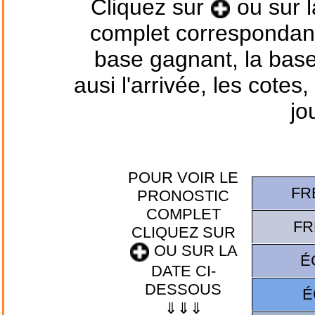
Cliquez sur
ou sur l
complet correspondant 
base gagnant, la base 
ausi l'arrivée, les cotes
jo
POUR VOIR LE
FR
PRONOSTIC
COMPLET
FR
CLIQUEZ SUR
OU SUR LA
É
DATE CI-
DESSOUS
É
⇓⇓⇓