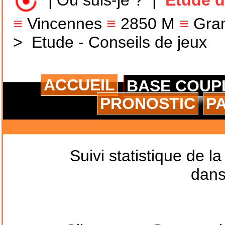
|
Où suis-je ?
|
Etude d
≡
Vincennes
≡
2850 M
≡
Gran
>
Etude - Conseils de jeux
ACCUEIL
BASE COUP
PRONOSTIC
P
Suivi statistique de l
dans