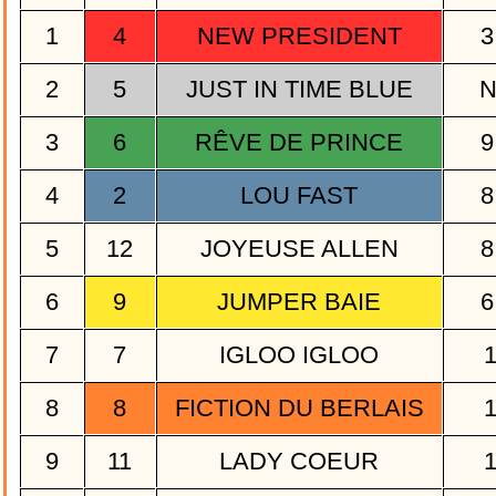
1
4
NEW PRESIDENT
3
2
5
JUST IN TIME BLUE
3
6
RÊVE DE PRINCE
9
4
2
LOU FAST
8
5
12
JOYEUSE ALLEN
8
6
9
JUMPER BAIE
6
7
7
IGLOO IGLOO
8
8
FICTION DU BERLAIS
9
11
LADY COEUR