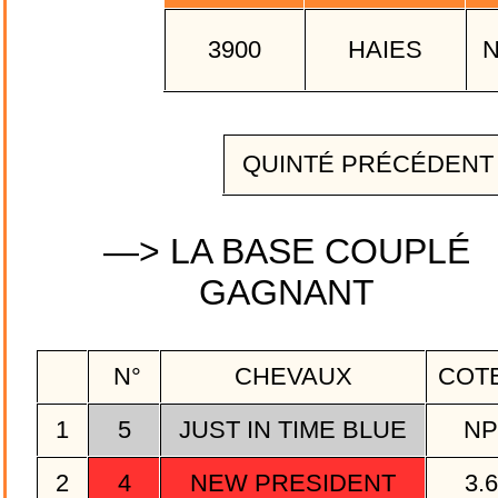
3900
HAIES
QUINTÉ PRÉCÉDEN
—> LA BASE COUPLÉ
GAGNANT
N°
CHEVAUX
COT
1
5
JUST IN TIME BLUE
N
2
4
NEW PRESIDENT
3.