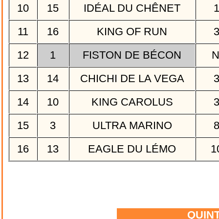
10
15
IDÉAL DU CHÊNET
11
16
KING OF RUN
12
1
FISTON DE BÉCON
13
14
CHICHI DE LA VEGA
14
10
KING CAROLUS
15
3
ULTRA MARINO
16
13
EAGLE DU LÉMO
1
QUIN