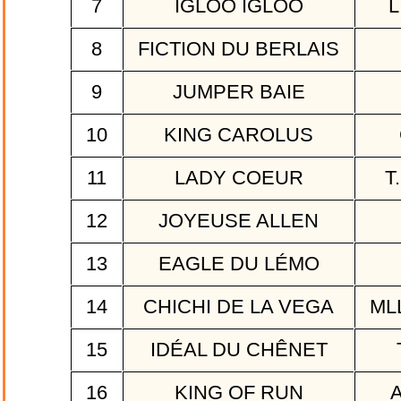
7
IGLOO IGLOO
L
8
FICTION DU BERLAIS
9
JUMPER BAIE
10
KING CAROLUS
11
LADY COEUR
T
12
JOYEUSE ALLEN
13
EAGLE DU LÉMO
14
CHICHI DE LA VEGA
ML
15
IDÉAL DU CHÊNET
16
KING OF RUN
A