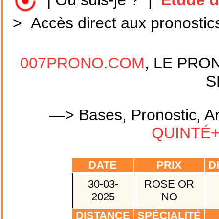
|
Où suis-je ?
|
Etude d
>
Accès direct aux pronostic
007PRONO.COM
, LE PRO
S
—> Bases, Pronostic, Ar
QUINTÉ+ 
DATE
PRIX
DI
30-03-
ROSE OR
2025
NO
DISTANCE
SPÉCIALITÉ