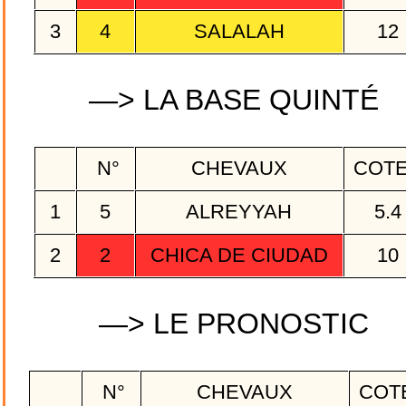
3
4
SALALAH
12
—> LA BASE QUINTÉ
N°
CHEVAUX
COT
1
5
ALREYYAH
5.
2
2
CHICA DE CIUDAD
10
—> LE PRONOSTIC
N°
CHEVAUX
COT