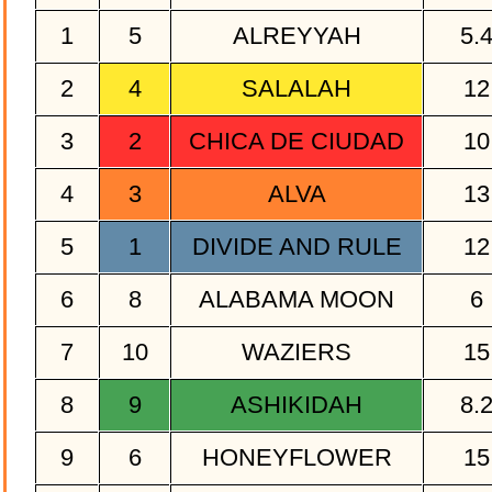
1
5
ALREYYAH
5.
2
4
SALALAH
1
3
2
CHICA DE CIUDAD
1
4
3
ALVA
1
5
1
DIVIDE AND RULE
1
6
8
ALABAMA MOON
6
7
10
WAZIERS
1
8
9
ASHIKIDAH
8.
9
6
HONEYFLOWER
1