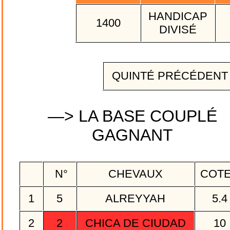
HANDICAP
1400
DIVISÉ
QUINTÉ PRÉCÉDEN
—> LA BASE COUPLÉ
GAGNANT
N°
CHEVAUX
COT
1
5
ALREYYAH
5.
2
2
CHICA DE CIUDAD
10