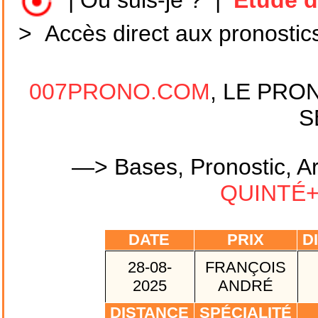
|
Où suis-je ?
|
Etude d
>
Accès direct aux pronostic
007PRONO.COM
, LE PRO
S
—> Bases, Pronostic, Ar
QUINTÉ+ 
DATE
PRIX
DI
28-08-
FRANÇOIS
2025
ANDRÉ
DISTANCE
SPÉCIALITÉ