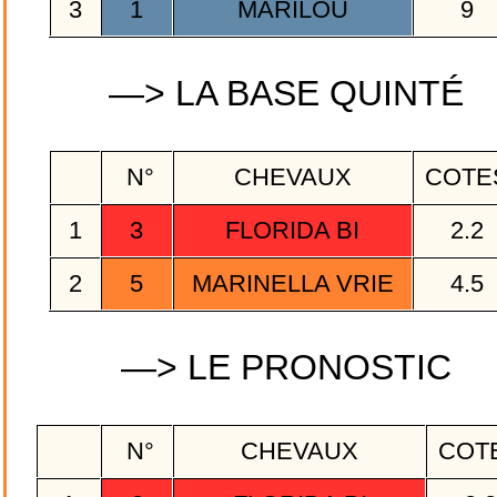
3
1
MARILOU
9
—> LA BASE QUINTÉ
N°
CHEVAUX
COTE
1
3
FLORIDA BI
2.2
2
5
MARINELLA VRIE
4.5
—> LE PRONOSTIC
N°
CHEVAUX
COT