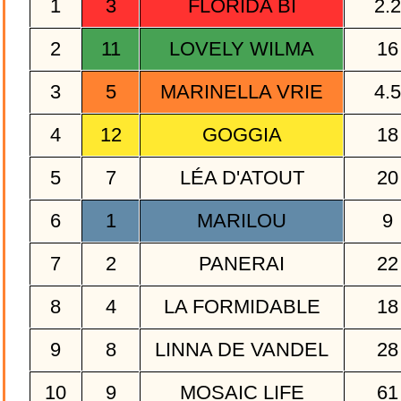
1
3
FLORIDA BI
2.
2
11
LOVELY WILMA
1
3
5
MARINELLA VRIE
4.
4
12
GOGGIA
1
5
7
LÉA D'ATOUT
2
6
1
MARILOU
9
7
2
PANERAI
2
8
4
LA FORMIDABLE
1
9
8
LINNA DE VANDEL
2
10
9
MOSAIC LIFE
6