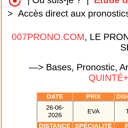
|
Où suis-je ?
|
Etude d
>
Accès direct aux pronostic
007PRONO.COM
, LE PRO
S
—> Bases, Pronostic, Ar
QUINTÉ+ 
DATE
PRIX
DIS
26-06-
EVA
2026
DISTANCE
SPÉCIALITÉ
P