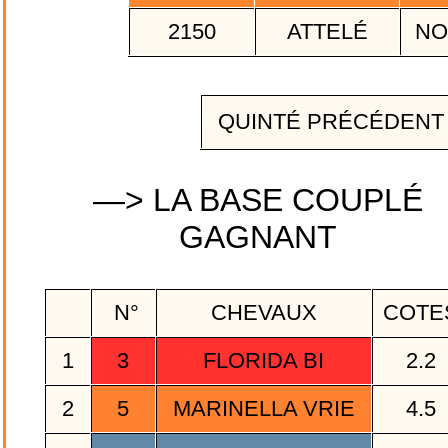
2150
ATTELÉ
NO
QUINTÉ PRÉCÉDEN
—> LA BASE COUPLÉ
GAGNANT
N°
CHEVAUX
COTE
1
3
FLORIDA BI
2.2
2
5
MARINELLA VRIE
4.5