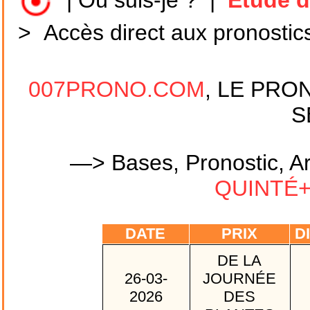
|
Où suis-je ?
|
Etude d
>
Accès direct aux pronostic
007PRONO.COM
, LE PRO
S
—> Bases, Pronostic, Ar
QUINTÉ+ 
DATE
PRIX
DI
DE LA
26-03-
JOURNÉE
2026
DES