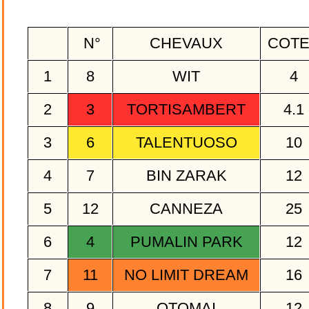
N°
CHEVAUX
COT
1
8
WIT
4
2
3
TORTISAMBERT
4.1
3
6
TALENTUOSO
10
4
7
BIN ZARAK
12
5
12
CANNEZA
25
6
4
PUMALIN PARK
12
7
11
NO LIMIT DREAM
16
8
9
OTOMAI
12