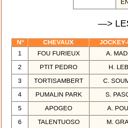
EN
—> LE
N°
CHEVAUX
JOCKEY-
1
FOU FURIEUX
A. MA
2
PTIT PEDRO
H. LE
3
TORTISAMBERT
C. SOU
4
PUMALIN PARK
S. PAS
5
APOGEO
A. PO
6
TALENTUOSO
M. GR