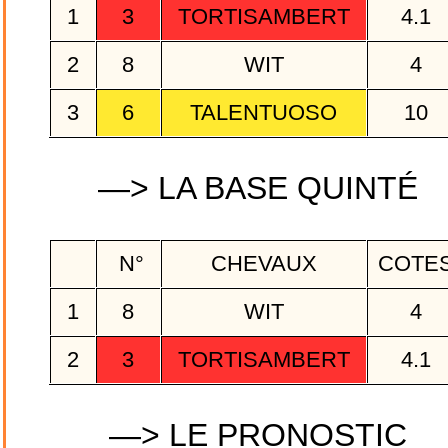
1
3
TORTISAMBERT
4.1
2
8
WIT
4
3
6
TALENTUOSO
10
—> LA BASE QUINTÉ
N°
CHEVAUX
COTE
1
8
WIT
4
2
3
TORTISAMBERT
4.1
—> LE PRONOSTIC