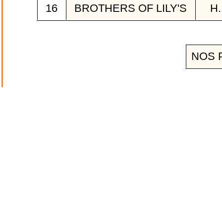
16
BROTHERS OF LILY'S
H.
NOS 