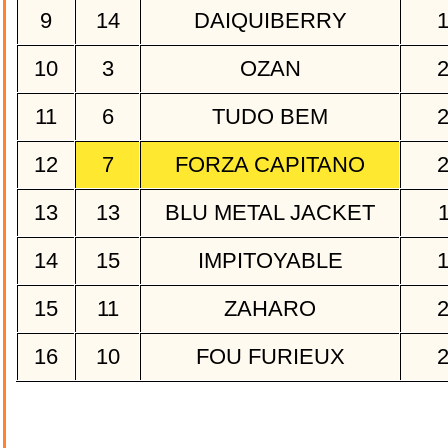
9
14
DAIQUIBERRY
10
3
OZAN
11
6
TUDO BEM
12
7
FORZA CAPITANO
13
13
BLU METAL JACKET
14
15
IMPITOYABLE
15
11
ZAHARO
16
10
FOU FURIEUX