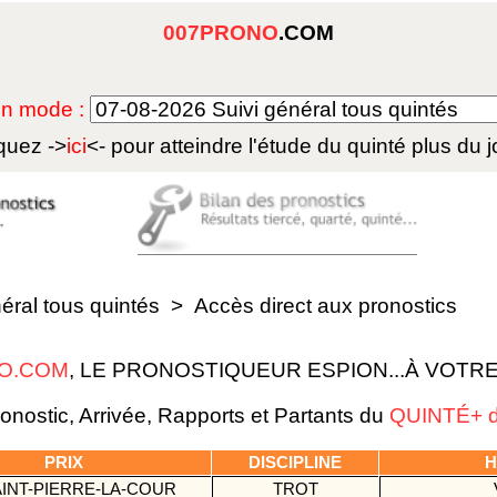
007PRONO
.COM
 en mode :
quez ->
ici
<- pour atteindre l'étude du
quinté plus du j
néral tous quintés
>
Accès direct aux pronostics
O.COM
, LE PRONOSTIQUEUR ESPION...À VOTR
nostic, Arrivée, Rapports et Partants du
QUINTÉ+ d
PRIX
DISCIPLINE
H
AINT-PIERRE-LA-COUR
TROT