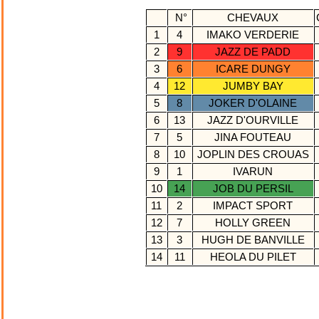
N°
CHEVAUX
1
4
IMAKO VERDERIE
2
9
JAZZ DE PADD
3
6
ICARE DUNGY
4
12
JUMBY BAY
5
8
JOKER D'OLAINE
6
13
JAZZ D'OURVILLE
7
5
JINA FOUTEAU
8
10
JOPLIN DES CROUAS
9
1
IVARUN
10
14
JOB DU PERSIL
11
2
IMPACT SPORT
12
7
HOLLY GREEN
13
3
HUGH DE BANVILLE
14
11
HEOLA DU PILET