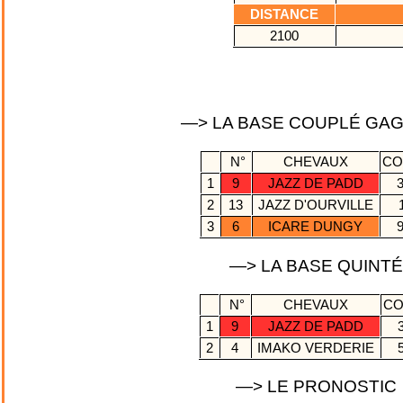
DISTANCE
2100
—> LA BASE COUPLÉ GA
N°
CHEVAUX
CO
1
9
JAZZ DE PADD
3
2
13
JAZZ D'OURVILLE
3
6
ICARE DUNGY
9
—> LA BASE QUINT
N°
CHEVAUX
CO
1
9
JAZZ DE PADD
3
2
4
IMAKO VERDERIE
5
—> LE PRONOSTIC