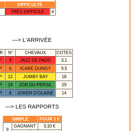
DIFFICULTÉ
TRÈS DIFFICILE
4
—> L'ARRIVÉE
RR
N°
CHEVAUX
COTES
9
JAZZ DE PADD
3.1
R
6
ICARE DUNGY
9.5
ME
12
JUMBY BAY
18
ME
14
JOB DU PERSIL
29
ME
8
JOKER D'OLAINE
14
ME
—> LES RAPPORTS
SIMPLE
POUR 1 €
GAGNANT
3.10 €
9