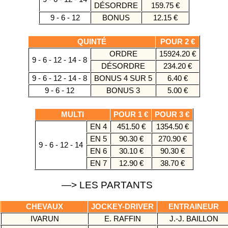
DÉSORDRE
159.75 €
9 - 6 - 12
BONUS
12.15 €
QUINTÉ
POUR 2 €
ORDRE
15924.20 €
9 - 6 - 12 - 14 - 8
DÉSORDRE
234.20 €
9 - 6 - 12 - 14 - 8
BONUS 4 SUR 5
6.40 €
9 - 6 - 12
BONUS 3
5.00 €
MULTI
POUR 1 €
POUR 3 €
EN 4
451.50 €
1354.50 €
EN 5
90.30 €
270.90 €
9 - 6 - 12 - 14
EN 6
30.10 €
90.30 €
EN 7
12.90 €
38.70 €
—> LES PARTANTS
CHEVAUX
JOCKEY-DRIVER
ENTRAINEUR
IVARUN
E. RAFFIN
J.-J. BAILLON