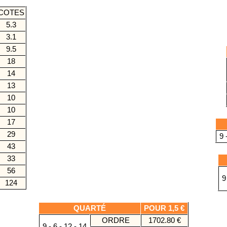
COTES
5.3
3.1
9.5
18
14
13
10
10
17
29
9 
43
33
56
9 
124
QUARTÉ
POUR 1,5 €
ORDRE
1702.80 €
9 - 6 - 12 - 14