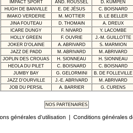
IMPACT SPORT
AND. ROUSSEL
D. KUMPEN
HUGH DE BANVILLE
E. DE JÉSUS
C. BOISNARD
IMAKO VERDERIE
M. MOTTIER
B. LE BELLER
JINA FOUTEAU
D. THOMAIN
A. DREUX
ICARE DUNGY
F. NIVARD
Y. LACOMBE
HOLLY GREEN
F. OUVRIE
J.-M. GUILLOTTE
JOKER D'OLAINE
A. ABRIVARD
S. MARMION
JAZZ DE PADD
M. ABRIVARD
M. ABRIVARD
JOPLIN DES CROUAS
H. SIONNEAU
H. SIONNEAU
HEOLA DU PILET
C. BOISNARD
C. BOISNARD
JUMBY BAY
G. GELORMINI
B. DE FOLLEVILL
JAZZ D'OURVILLE
J.-E. ABRIVARD
M. ABRIVARD
JOB DU PERSIL
A. BARRIER
G. CURENS
NOS PARTENAIRES
ons générales d'utilisation
|
Conditions générales d