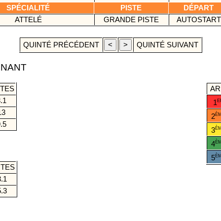
SPÉCIALITÉ
PISTE
DÉPART
ATTELÉ
GRANDE PISTE
AUTOSTART
QUINTÉ PRÉCÉDENT
QUINTÉ SUIVANT
GNANT
TES
A
.1
E
1
13
È
2
.5
È
3
È
4
É
È
5
TES
.1
.3