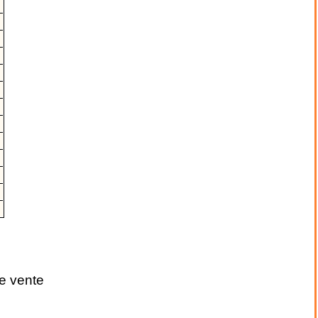
E
e vente