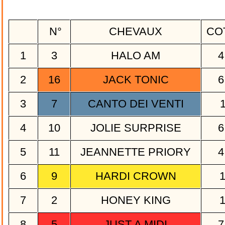
N°
CHEVAUX
CO
1
3
HALO AM
4
2
16
JACK TONIC
6
3
7
CANTO DEI VENTI
4
10
JOLIE SURPRISE
6
5
11
JEANNETTE PRIORY
4
6
9
HARDI CROWN
7
2
HONEY KING
8
5
JUST A MIDI
7