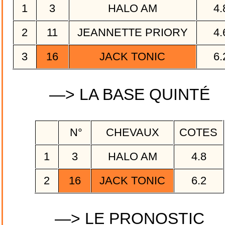
1
3
HALO AM
4.
2
11
JEANNETTE PRIORY
4.
3
16
JACK TONIC
6.
—> LA BASE QUINTÉ
N°
CHEVAUX
COTES
1
3
HALO AM
4.8
2
16
JACK TONIC
6.2
—> LE PRONOSTIC