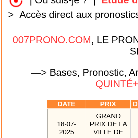
|
Où suis-je ?
|
Etude d
>
Accès direct aux pronostic
007PRONO.COM
, LE PRO
S
—> Bases, Pronostic, Ar
QUINTÉ+ 
DATE
PRIX
D
GRAND
18-07-
PRIX DE LA
2025
VILLE DE