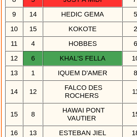
9
14
HEDIC GEMA
10
15
KOKOTE
11
4
HOBBES
12
6
KHAL'S FELLA
1
13
1
IQUEM D'AMER
FALCO DES
14
12
1
ROCHERS
HAWAI PONT
15
8
1
VAUTIER
16
13
ESTEBAN JIEL
1