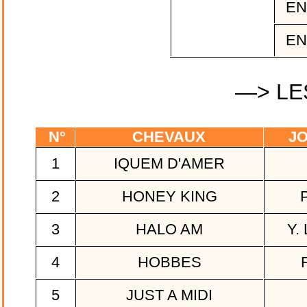
EN
EN
—> LE
N°
CHEVAUX
JO
1
IQUEM D'AMER
2
HONEY KING
P
3
HALO AM
Y.
4
HOBBES
F
5
JUST A MIDI