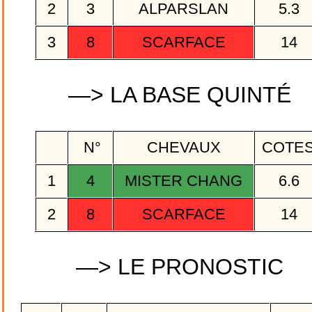
2
3
ALPARSLAN
5.3
3
8
SCARFACE
14
—> LA BASE QUINTÉ
N°
CHEVAUX
COTE
1
4
MISTER CHANG
6.6
2
8
SCARFACE
14
—> LE PRONOSTIC