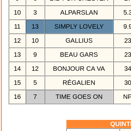
10
3
ALPARSLAN
5.
11
13
SIMPLY LOVELY
9.
12
10
GALLIUS
2
13
9
BEAU GARS
2
14
12
BONJOUR CA VA
3
15
5
RÉGALIEN
3
16
7
TIME GOES ON
N
QUIN