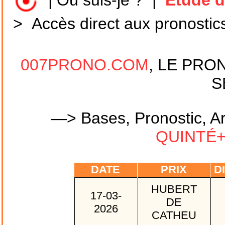
|
Où suis-je ?
|
Etude d
>
Accès direct aux pronostic
007PRONO.COM
, LE PRO
S
—> Bases, Pronostic, Ar
QUINTÉ+ 
DATE
PRIX
DI
HUBERT
17-03-
DE
2026
CATHEU