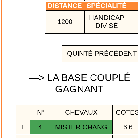
DISTANCE
SPÉCIALITÉ
HANDICAP
1200
DIVISÉ
QUINTÉ PRÉCÉDEN
—> LA BASE COUPLÉ
GAGNANT
N°
CHEVAUX
COTE
1
4
MISTER CHANG
6.6