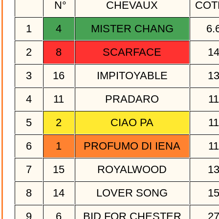
N°
CHEVAUX
COT
1
4
MISTER CHANG
6.
2
8
SCARFACE
1
3
16
IMPITOYABLE
1
4
11
PRADARO
1
5
2
CIAO PA
1
6
1
PROFUMO DI IENA
1
7
15
ROYALWOOD
1
8
14
LOVER SONG
1
9
6
BID FOR CHESTER
2