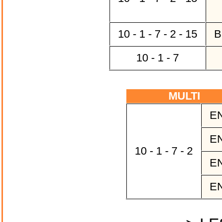
10 - 1 - 7 - 2 - 15
B
10 - 1 - 7
MULTI
EN
EN
10 - 1 - 7 - 2
EN
EN