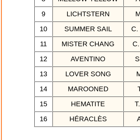
9
LICHTSTERN
M
10
SUMMER SAIL
C.
11
MISTER CHANG
C.
12
AVENTINO
S
13
LOVER SONG
M
14
MAROONED
T
15
HEMATITE
T
16
HÉRACLÈS
A