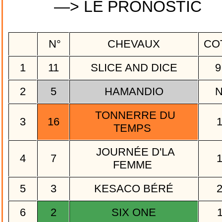
—> LE PRONOSTIC
N°
CHEVAUX
CO
1
11
SLICE AND DICE
9
2
5
HAMANDIO
TONNERRE DU
3
16
TEMPS
JOURNÉE D'LA
4
7
FEMME
5
3
KESACO BÉRÉ
6
2
SIX ONE