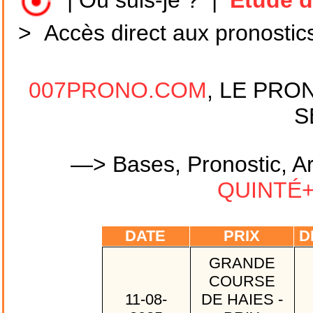
|
Où suis-je ?
|
Etude d
>
Accès direct aux pronostic
007PRONO.COM
, LE PRO
S
—> Bases, Pronostic, Ar
QUINTÉ+ 
DATE
PRIX
D
GRANDE
COURSE
11-08-
DE HAIES -