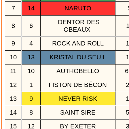
7
14
NARUTO
DENTOR DES
8
6
OBEAUX
9
4
ROCK AND ROLL
10
13
KRISTAL DU SEUIL
11
10
AUTHOBELLO
6
12
1
FISTON DE BÉCON
13
9
NEVER RISK
14
8
SAINT SIRE
15
12
BY EXETER