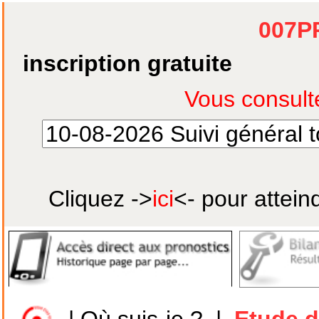
007P
inscription gratuite
Cliquez ->
ici
<- pour attein