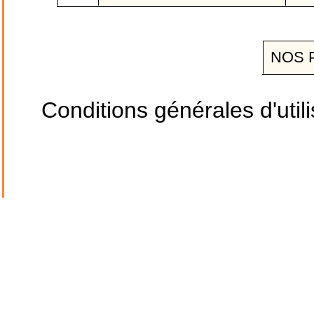
NOS 
Conditions générales d'utili