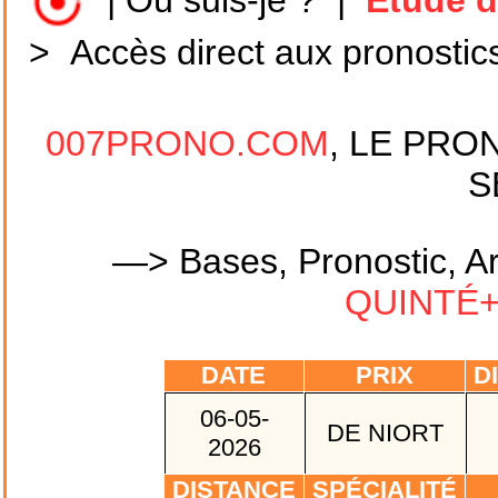
|
Où suis-je ?
|
Etude d
>
Accès direct aux pronostic
007PRONO.COM
, LE PRO
S
—> Bases, Pronostic, Ar
QUINTÉ+ 
DATE
PRIX
DI
06-05-
DE NIORT
2026
DISTANCE
SPÉCIALITÉ