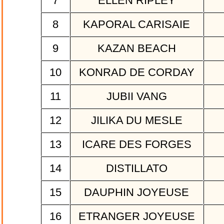
7
ELLEN RIPLEY
8
KAPORAL CARISAIE
9
KAZAN BEACH
10
KONRAD DE CORDAY
11
JUBII VANG
12
JILIKA DU MESLE
13
ICARE DES FORGES
14
DISTILLATO
15
DAUPHIN JOYEUSE
16
ETRANGER JOYEUSE