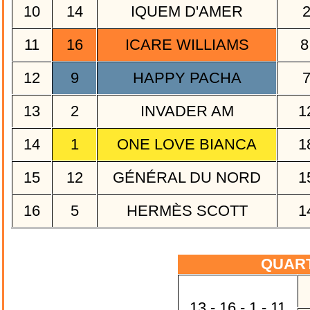
10
14
IQUEM D'AMER
11
16
ICARE WILLIAMS
8
12
9
HAPPY PACHA
13
2
INVADER AM
1
14
1
ONE LOVE BIANCA
1
15
12
GÉNÉRAL DU NORD
1
16
5
HERMÈS SCOTT
1
QUAR
13 - 16 - 1 - 11