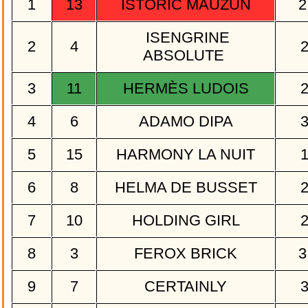
1
13
ISTORIC MAUZUN
2
ISENGRINE
2
4
ABSOLUTE
3
11
HERMÈS LUDOIS
4
6
ADAMO DIPA
5
15
HARMONY LA NUIT
6
8
HELMA DE BUSSET
7
10
HOLDING GIRL
8
3
FEROX BRICK
3
9
7
CERTAINLY