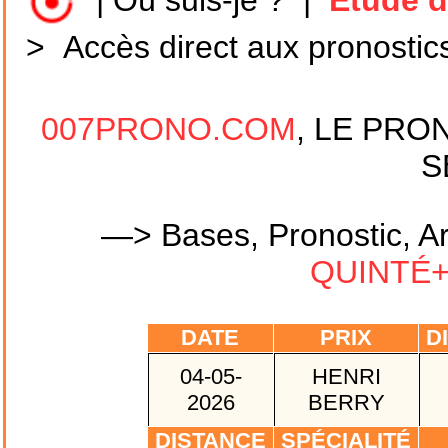
|
Où suis-je ?
|
Etude d
>
Accès direct aux pronostic
007PRONO.COM
, LE PRO
S
—> Bases, Pronostic, Ar
QUINTÉ+ 
DATE
PRIX
DI
04-05-
HENRI
2026
BERRY
DISTANCE
SPÉCIALITÉ