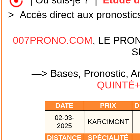
|
Où suis-je ?
|
Etude d
>
Accès direct aux pronostic
007PRONO.COM
, LE PRO
S
—> Bases, Pronostic, Ar
QUINTÉ+ 
DATE
PRIX
D
02-03-
KARCIMONT
2025
DISTANCE
SPÉCIALITÉ