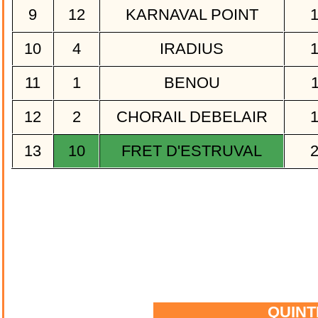
9
12
KARNAVAL POINT
10
4
IRADIUS
11
1
BENOU
12
2
CHORAIL DEBELAIR
13
10
FRET D'ESTRUVAL
QUIN