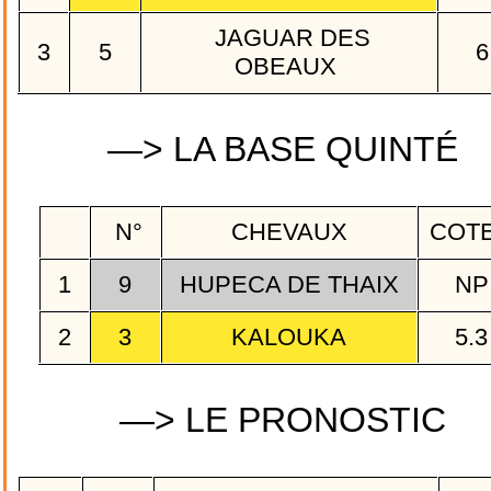
JAGUAR DES
3
5
6
OBEAUX
—> LA BASE QUINTÉ
N°
CHEVAUX
COT
1
9
HUPECA DE THAIX
N
2
3
KALOUKA
5.
—> LE PRONOSTIC