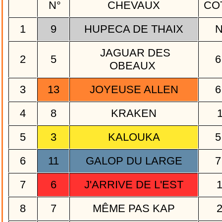
N°
CHEVAUX
CO
1
9
HUPECA DE THAIX
JAGUAR DES
2
5
6
OBEAUX
3
13
JOYEUSE ALLEN
6
4
8
KRAKEN
5
3
KALOUKA
5
6
11
GALOP DU LARGE
7
7
6
J'ARRIVE DE L'EST
8
7
MÊME PAS KAP