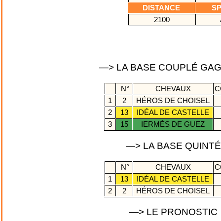
DISTANCE
SP
2100
—> LA BASE COUPLÉ GA
N°
CHEVAUX
C
1
2
HÉROS DE CHOISEL
2
13
IDÉAL DE CASTELLE
3
15
IERMÈS DE GUEZ
—> LA BASE QUINT
N°
CHEVAUX
C
1
13
IDÉAL DE CASTELLE
2
2
HÉROS DE CHOISEL
—> LE PRONOSTIC