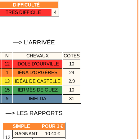
DIFFICULTÉ
TRÈS DIFFICILE
4
—> L'ARRIVÉE
R
N°
CHEVAUX
COTES
12
IDOLE D'OURVILLE
10
1
IÉNA D'ORGÈRES
24
13
IDÉAL DE CASTELLE
2.9
15
IERMÈS DE GUEZ
10
9
IMELDA
31
—> LES RAPPORTS
SIMPLE
POUR 1 €
GAGNANT
10.40 €
12