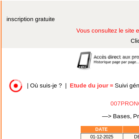
inscription gratuite
Vous consultez le site
Cli
|
Où suis-je ?
|
Etude du jour
≡
Suivi gé
007PRON
—> Bases, Pro
DATE
01-12-2025
D