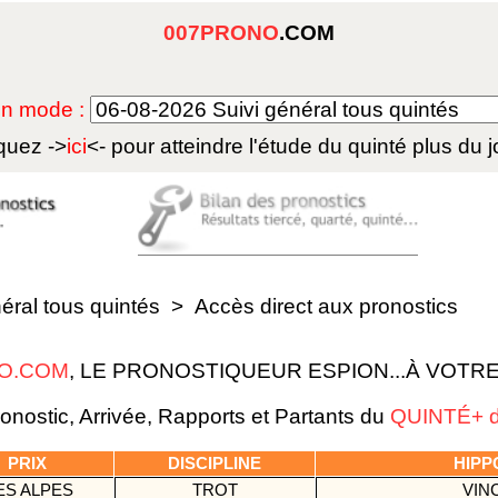
007PRONO
.COM
 en mode :
quez ->
ici
<- pour atteindre l'étude du
quinté plus du j
néral tous quintés
>
Accès direct aux pronostics
O.COM
, LE PRONOSTIQUEUR ESPION...À VOTR
nostic, Arrivée, Rapports et Partants du
QUINTÉ+ d
PRIX
DISCIPLINE
HIP
ES ALPES
TROT
VIN