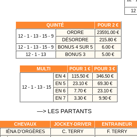
12 
QUINTÉ
POUR 2 €
ORDRE
23591.00 €
12 - 1 - 13 - 15 - 9
DÉSORDRE
215.80 €
12 - 1 - 13 - 15 - 9
BONUS 4 SUR 5
6.00 €
12 - 1 - 13
BONUS 3
5.00 €
MULTI
POUR 1 €
POUR 3 €
EN 4
115.50 €
346.50 €
EN 5
23.10 €
69.30 €
12 - 1 - 13 - 15
EN 6
7.70 €
23.10 €
EN 7
3.30 €
9.90 €
—> LES PARTANTS
CHEVAUX
JOCKEY-DRIVER
ENTRAINEUR
IÉNA D'ORGÈRES
C. TERRY
F. TERRY