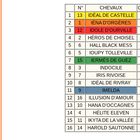
N°
CHEVAUX
1
13
IDÉAL DE CASTELLE
2
1
IÉNA D'ORGÈRES
3
12
IDOLE D'OURVILLE
4
2
HÉROS DE CHOISEL
5
6
HALL BLACK MESS
6
5
IOUPY TOLLEVILLE
7
15
IERMÈS DE GUEZ
8
3
INDOCILE
9
7
IRIS RIVOISE
10
8
IDÉAL DE RIVRAY
11
9
IMELDA
12
16
ILLUSION D'AMOUR
13
10
HANA D'OCCAGNES
14
4
HÉLITE ELEVEN
15
11
IKYTA DE LA VALLÉE
16
14
HAROLD SAUTONNE