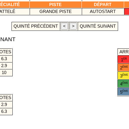
ÉCIALITÉ
PISTE
DÉPART
ATTELÉ
GRANDE PISTE
AUTOSTART
QUINTÉ PRÉCÉDENT
QUINTÉ SUIVANT
GNANT
OTES
AR
6.3
ER
1
2.9
ÈME
2
10
ÈME
3
ÈME
4
É
ÈME
5
OTES
2.9
6.3